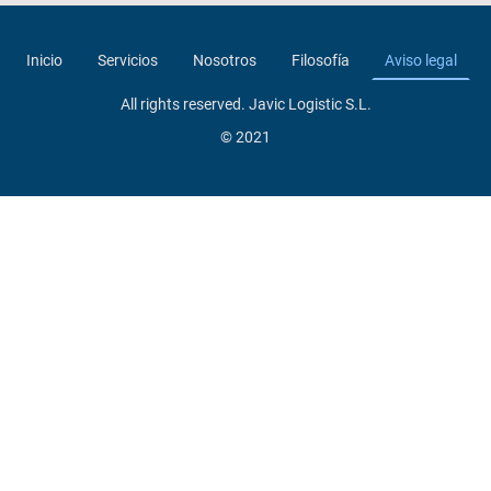
Inicio
Servicios
Nosotros
Filosofía
Aviso legal
All rights reserved. Javic Logistic S.L.
© 2021